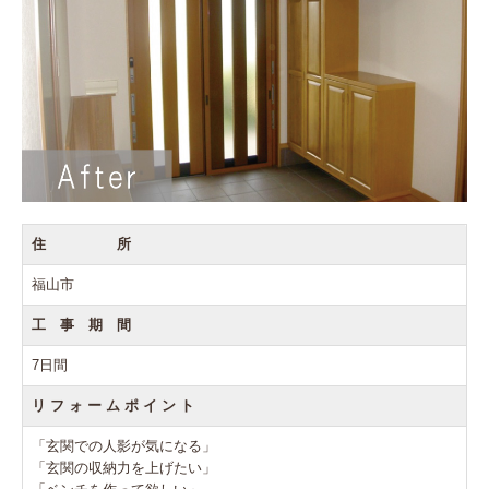
住 所
福山市
工 事 期 間
7日間
リ フ ォ ー ム ポ イ ン ト
「玄関での人影が気になる」
「玄関の収納力を上げたい」