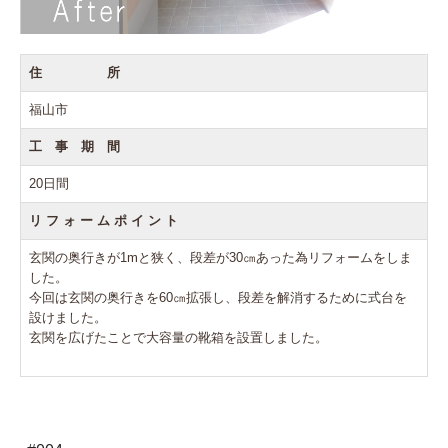
住 所
福山市
工 事 期 間
20日間
リ フ ォ ー ム ポ イ ン ト
玄関の奥行きが1mと狭く、段差が30㎝あった為リフォームをしま
した。
今回は玄関の奥行きを60㎝拡張し、段差を解消するために式台を
設けました。
玄関を広げたことで大容量の靴箱を設置しました。