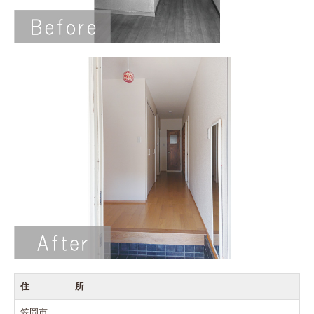
住 所
笠岡市