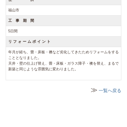
福山市
工 事 期 間
5日間
リ フ ォ ー ム ポ イ ン ト
年月が経ち、畳・床板・襖など劣化してきたためリフォームをする
こととなりました。
天井・壁の仕上げ替え、畳・床板・ガラス障子・襖を替え、まるで
新築と同じような雰囲気に変わりました。
≫
一覧へ戻る