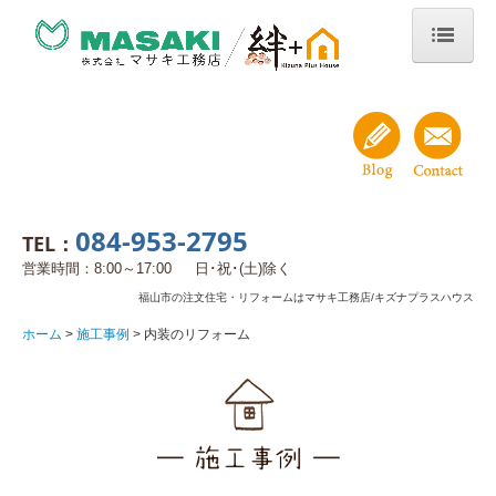
ホーム
注文住宅
設計について
084-953-2795
家ができるまで
TEL：
営業時間：8:00～17:00
日･祝･(土)除く
価格について
福山市の注文住宅・リフォームはマサキ工務店/キズナプラスハウス
健康について
ホーム
施工事例
内装のリフォーム
二世帯住宅の家
あんしんの保証
リフォーム