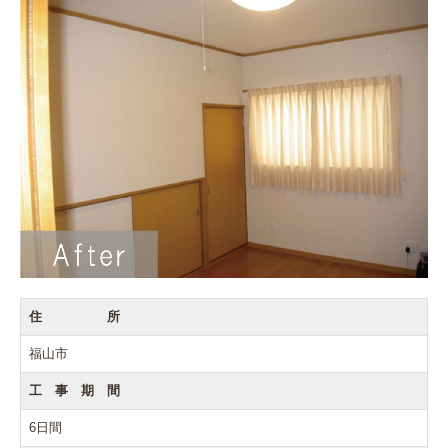
住 所
福山市
工 事 期 間
6日間