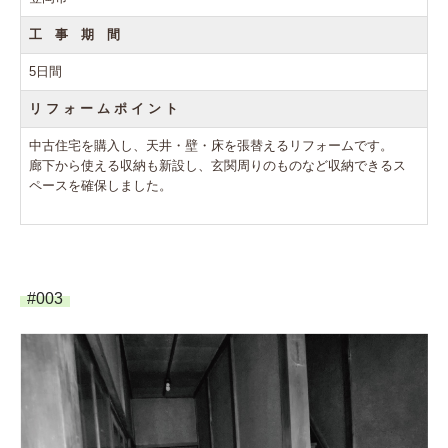
工 事 期 間
5日間
リ フ ォ ー ム ポ イ ン ト
中古住宅を購入し、天井・壁・床を張替えるリフォームです。
廊下から使える収納も新設し、玄関周りのものなど収納できるス
ペースを確保しました。
#003