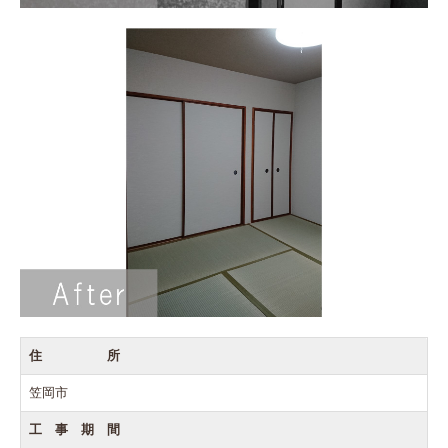
住 所
笠岡市
工 事 期 間